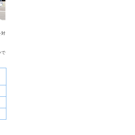
を対
いで
。