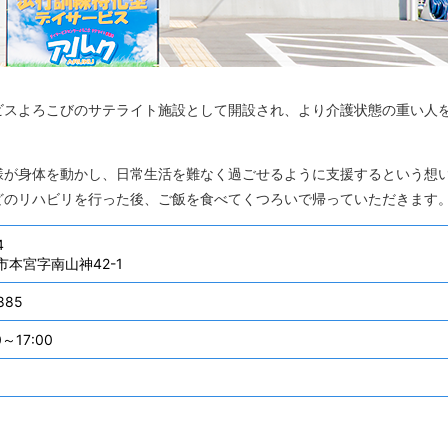
ビスよろこびのサテライト施設として開設され、より介護状態の重い人
様が身体を動かし、日常生活を難なく過ごせるように支援するという想
どのリハビリを行った後、ご飯を食べてくつろいで帰っていただきます
4
本宮字南山神42-1
885
～17:00