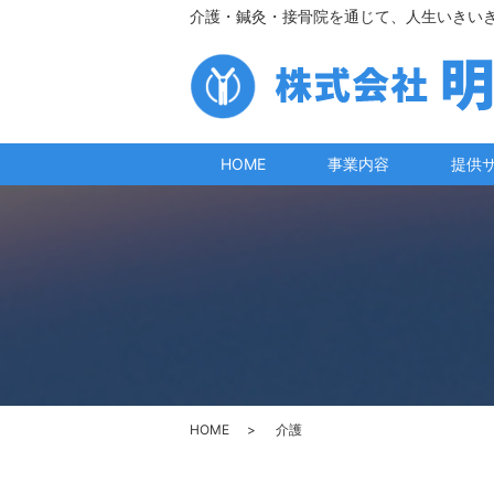
介護・鍼灸・接骨院を通じて、人生いきい
HOME
事業内容
提供
HOME
介護