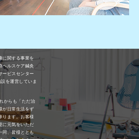
康に関する事業を
療ヘルスケア鍼灸
サービスセンター
施設を運営していま
これからも「ただ治
様が日常生活をず
参ります。お客様
逆に元気をいただ
一同、皆様ととも